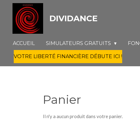
Passer
au
DIVIDANCE
contenu
principal
ACCUEIL
SIMULATEURS GRATUITS
FON
VOTRE LIBERTÉ FINANCIÈRE DÉBUTE ICI !
Panier
Il n'y a aucun produit dans votre panier.