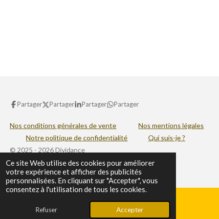
Partager
Partager
Partager
Partager
Nos conditions générales de vente
Nos mentions légales
Notre politique de confidentialité
Qui suis-je ?
© 2025 - 2026 Dividance
Ce site Web utilise des cookies pour améliorer
Propulsé par
Webador
votre expérience et afficher des publicités
personnalisées. En cliquant sur "Accepter", vous
consentez à l'utilisation de tous les cookies.
X
Refuser
Accepter
E-mail